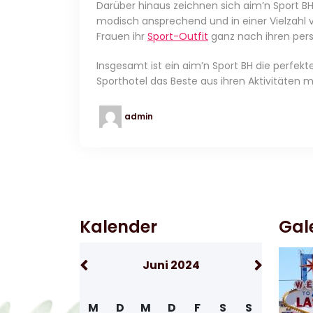
Darüber hinaus zeichnen sich aim’n Sport BHs 
modisch ansprechend und in einer Vielzahl v
Frauen ihr
Sport-Outfit
ganz nach ihren per
Insgesamt ist ein aim’n Sport BH die perfekt
Sporthotel das Beste aus ihren Aktivitäte
admin
Kalender
Gal
Juni 2024
M
D
M
D
F
S
S