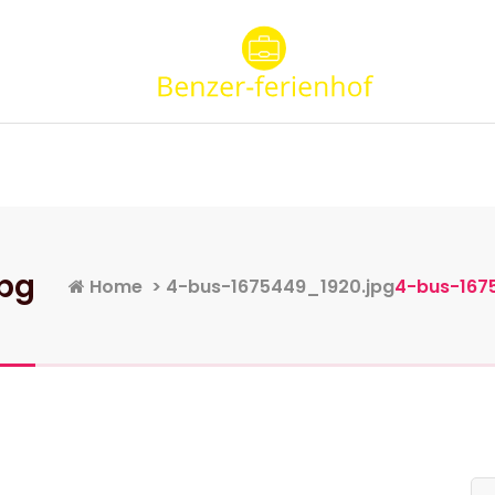
Startseite
Kategorien
Konta
pg
Home
>
4-bus-1675449_1920.jpg
4-bus-167