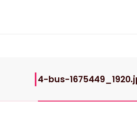
Skip
to
content
4-bus-1675449_1920.j
9 Nov., 2022
0 Comments