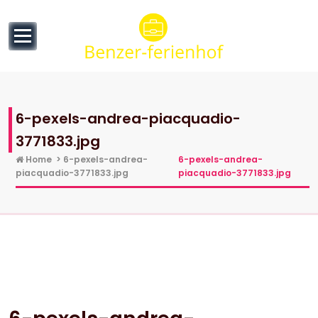
to
content
6-pexels-andrea-piacquadio-
3771833.jpg
Home
>
6-pexels-andrea-
6-pexels-andrea-
piacquadio-3771833.jpg
piacquadio-3771833.jpg
9 Nov., 2022
0 Comments